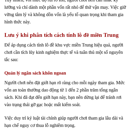
lưỡng và chỉ dành một phần vốn rất nhỏ để thử vận may. Việc giữ
vững tâm lý và không dồn vốn là yếu tố quan trọng khi tham gia
hình thức này.
Lưu ý khi phân tích cách tính lô đề miền Trung
Để áp dụng cách tính lô đề khu vực miền Trung hiệu quả, người
chơi cần tích lũy kinh nghiệm thực tế và tuân thủ một số nguyên
tắc sau:
Quản lý ngân sách khôn ngoan
Người chơi nên đặt giới hạn rõ ràng cho mỗi ngày tham gia. Mức
vốn an toàn thường dao động từ 1 đến 2 phần trăm tổng ngân
sách. Khi đã đạt đến giới hạn này, bạn nên dừng lại để tránh rơi
vào trạng thái gỡ gạc hoặc mất kiểm soát.
Việc duy trì kỷ luật tài chính giúp người chơi tham gia lâu dài và
hạn chế nguy cơ thua lỗ nghiêm trọng.