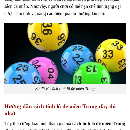
sách cá nhân. Nhờ vậy, người chơi có thể hạn chế tình trạng đặt
cược cảm tính và nâng cao hiệu quả dự thưởng lâu dài.
Sơ đồ về cách tính lô đề miền Trung
Hướng dẫn cách tính lô đề miền Trung đầy đủ
nhất
Tùy theo từng loại hình tham gia mà
cách tính lô đề miền Trung