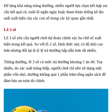
Để tăng khả năng trúng thưởng, nhiều người lựa chọn kết hợp soi
cầu kết quả cũ, nuôi lô ngắn ngày hoặc tham khảo thống kê tần
suất xuất hiện của các con số trong các kỳ quay gần nhất.
Lô 3 số
Lô 3 số yêu cầu người chơi dự đoán chính xác ba chữ số xuất
hiện trong kết quả. So với lô 2 số, hình thức này có độ khó cao
hơn nhưng đổi lại là tỷ lệ trả thưởng hấp dẫn hơn rất nhiều.
Thông thường, lô 3 số có mức trả thưởng khoảng 1 ăn 40. Tuy
nhiên, do xác suất trúng thấp, người chơi chỉ nên sử dụng một
phần vốn nhỏ, thường không quá 1 phần trăm tổng ngân sách để
đảm bảo an toàn tài chính.