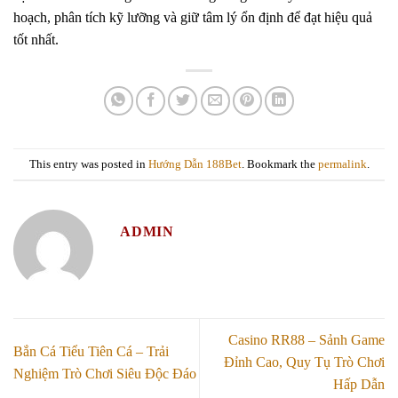
hoạch, phân tích kỹ lưỡng và giữ tâm lý ổn định để đạt hiệu quả
tốt nhất.
This entry was posted in
Hướng Dẫn 188Bet
. Bookmark the
permalink
.
ADMIN
Casino RR88 – Sảnh Game
Bắn Cá Tiểu Tiên Cá – Trải
Đỉnh Cao, Quy Tụ Trò Chơi
Nghiệm Trò Chơi Siêu Độc Đáo
Hấp Dẫn