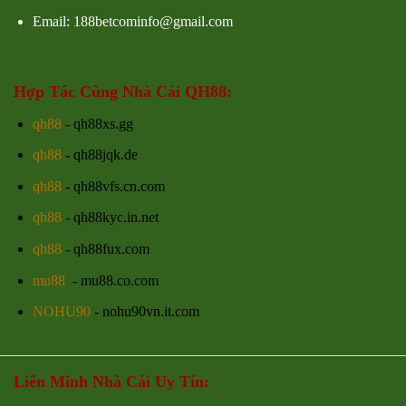
Email: 188betcominfo@gmail.com
Hợp Tác Cùng Nhà Cái QH88:
qh88
- qh88xs.gg
qh88
- qh88jqk.de
qh88
- qh88vfs.cn.com
qh88
- qh88kyc.in.net
qh88
- qh88fux.com
mu88
- mu88.co.com
NOHU90
- nohu90vn.it.com
Liên Minh Nhà Cái Uy Tín: