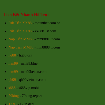
Liên Kết Nhanh Hỗ Trợ:
Rút Tiền XX88
- mountbet.com.co
Rút Tiền XX88
- xx8881.it.com
Nạp Tiền MM88
- mm8881.it.com
Nạp Tiền MM88
- mm8888.it.com
hq88
- hq88.org
mm99
- mm99.blue
mm99
- mm99bet.cn.com
qh99
- qh99vietnam.com
s666
- s666vip.mobi
79king
- 79king.report
123B
- 123b.deal