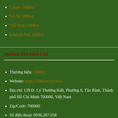
Casino 188Bet
Xổ Số 188Bet
Thể Thao 188Bet
Khuyến Mãi 188Bet
THÔNG TIN NHÀ CÁI
Thương hiệu:
188Bet
Website:
https://188betcom.info/
Địa chỉ: 139 Đ. Lý Thường Kiệt, Phường 9, Tân Bình, Thành
phố Hồ Chí Minh 700000, Việt Nam
Zip/Code: 700000
Số điện thoại: 0936.287.658