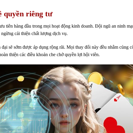
ề quyền riêng tư
ưu tiên hàng đầu trong mọi hoạt động kinh doanh. Đội ngũ an ninh mạn
 ngừng cải thiện chất lượng dịch vụ.
ện đại sẽ sớm được áp dụng rộng rãi. Mọi thay đổi này đều nhằm củng 
oàn thiện các điều khoản che chở quyền lợi hội viên.