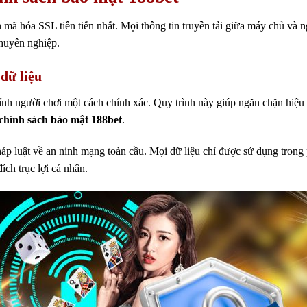
 mã hóa SSL tiên tiến nhất. Mọi thông tin truyền tải giữa máy chủ và 
chuyên nghiệp.
dữ liệu
ính người chơi một cách chính xác. Quy trình này giúp ngăn chặn hiệu q
chính sách bảo mật 188bet
.
háp luật về an ninh mạng toàn cầu. Mọi dữ liệu chỉ được sử dụng trong 
ch trục lợi cá nhân.