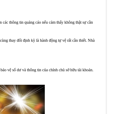
n các thông tin quảng cáo nếu cảm thấy không thật sự cần
ùng thay đổi định kỳ là hành động tự vệ rất cần thiết. Nhà
bảo vệ số dư và thông tin của chính chủ sở hữu tài khoản.