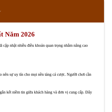
ất Năm 2026
ã cập nhật nhiều điều khoản quan trọng nhằm nâng cao
ạo nên sự uy tín cho mọi nền tảng cá cược. Người chơi cần
gắn kết niềm tin giữa khách hàng và đơn vị cung cấp. Đây