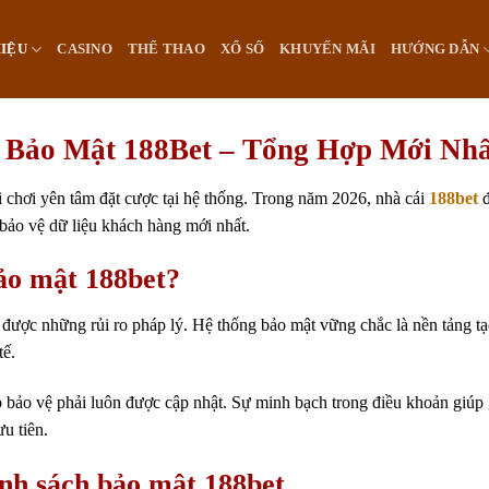
HIỆU
CASINO
THỂ THAO
XỔ SỐ
KHUYẾN MÃI
HƯỚNG DẪN
 Bảo Mật 188Bet – Tổng Hợp Mới Nh
i chơi yên tâm đặt cược tại hệ thống. Trong năm 2026, nhà cái
188bet
đ
nh bảo vệ dữ liệu khách hàng mới nhất.
bảo mật 188bet?
h được những rủi ro pháp lý. Hệ thống bảo mật vững chắc là nền tảng t
tế.
 bảo vệ phải luôn được cập nhật. Sự minh bạch trong điều khoản giúp 
ưu tiên.
ính sách bảo mật 188bet