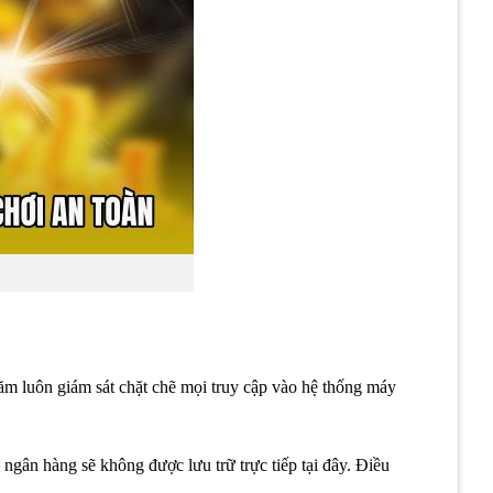
năm luôn giám sát chặt chẽ mọi truy cập vào hệ thống máy
ngân hàng sẽ không được lưu trữ trực tiếp tại đây. Điều