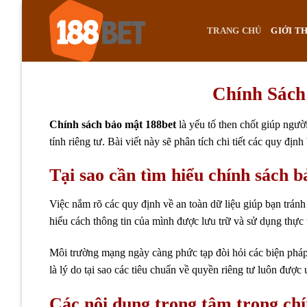
Skip
to
TRANG CHỦ
GIỚI T
content
Chính Sách
Chính sách bảo mật 188bet
là yếu tố then chốt giúp ngườ
tính riêng tư. Bài viết này sẽ phân tích chi tiết các quy đị
Tại sao cần tìm hiểu chính sách 
Việc nắm rõ các quy định về an toàn dữ liệu giúp bạn trán
hiểu cách thông tin của mình được lưu trữ và sử dụng thực 
Môi trường mạng ngày càng phức tạp đòi hỏi các biện pháp
là lý do tại sao các tiêu chuẩn về quyền riêng tư luôn được 
Các nội dung trọng tâm trong ch