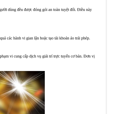
người dùng đều được đóng gói an toàn tuyệt đối. Điều này
uả các hành vi gian lận hoặc tạo tài khoản ảo trái phép.
phạm vi cung cấp dịch vụ giải trí trực tuyến cơ bản. Đơn vị